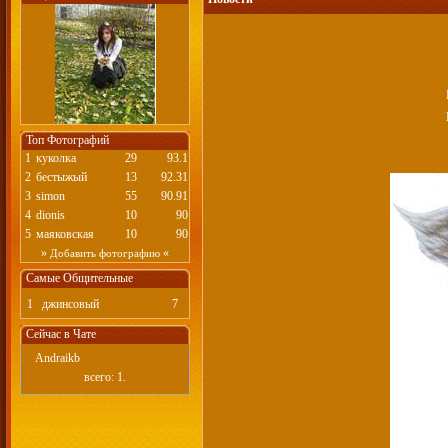
Топ Фотографий
1
куколка
29
93.1
2
бестыжый
13
92.31
3
simon
55
90.91
4
dionis
10
90
5
маяковская
10
90
»
«
Добавить фотографию
Самые Общительные
1
джинсовый
7
Сейчас в Чате
Andraikb
всего: 1.