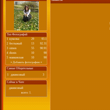
Топ Фотографий
1
куколка
29
93.1
2
бестыжый
13
92.31
3
simon
55
90.91
4
dionis
10
90
5
маяковская
10
90
»
«
Добавить фотографию
Самые Общительные
1
джинсовый
3
Сейчас в Чате
джинсовый
всего: 1.