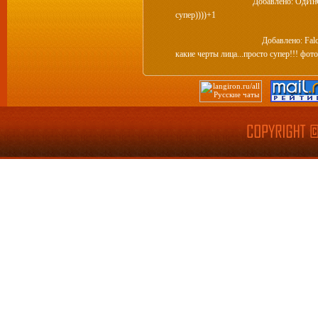
Добавлено: ОдИ
супер))))+1
Добавлено: Fal
какие черты лица...просто супер!!! фот