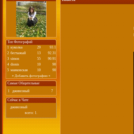
Топ Фотографий
1
куколка
29
93.1
2
бестыжый
13
92.31
3
simon
55
90.91
4
dionis
10
90
5
маяковская
10
90
»
«
Добавить фотографию
Самые Общительные
1
джинсовый
7
Сейчас в Чате
джинсовый
всего: 1.