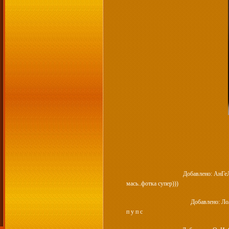
Добавлено: АнГе
мась..фотка супер)))
Добавлено: Ло
п у п с