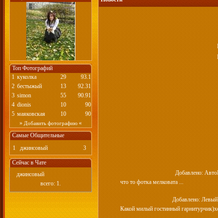
Топ Фотографий
1
куколка
29
93.1
2
бестыжый
13
92.31
3
simon
55
90.91
4
dionis
10
90
5
маяковская
10
90
»
«
Добавить фотографию
Самые Общительные
1
джинсовый
3
Сейчас в Чате
Добавлено: Авт
джинсовый
что то фотка мелковата ...
всего: 1.
Добавлено: Левый
Какой милый гостинный гарнитурчик)хоч