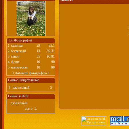
Топ Фотографий
1
куколка
29
93.1
2
бестыжый
13
92.31
3
simon
55
90.91
4
dionis
10
90
5
маяковская
10
90
»
«
Добавить фотографию
Самые Общительные
1
джинсовый
3
Сейчас в Чате
джинсовый
всего: 1.