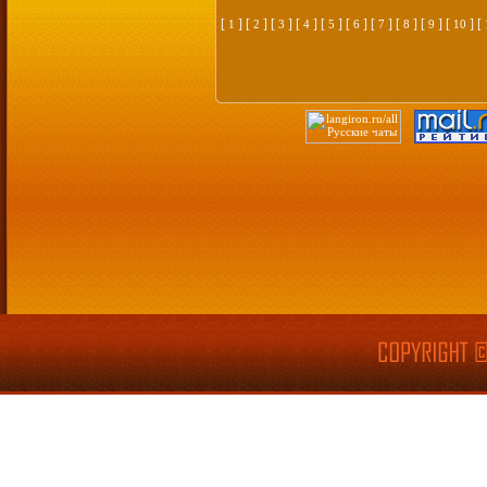
[
] [
] [
] [
] [
] [
] [
] [
] [
] [
] [
1
2
3
4
5
6
7
8
9
10