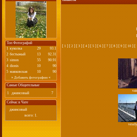
Топ Фотографий
[
] [
] [
] [
] [
] [
] [
] [
] [
] [
] [
1
2
3
4
5
6
7
8
9
10
1
куколка
29
93.1
2
бестыжый
13
92.31
3
simon
55
90.91
4
dionis
10
90
5
маяковская
10
90
»
«
Добавить фотографию
Самые Общительные
vai
1
джинсовый
7
Сейчас в Чате
джинсовый
всего: 1.
vesel