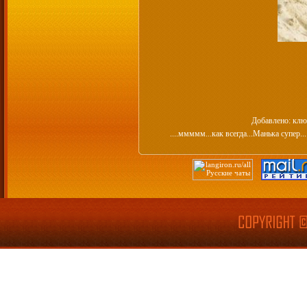
Добавлено: клю
....ммммм...как всегда...Манька супер...