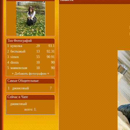
Топ Фотографий
1
куколка
29
93.1
2
бестыжый
13
92.31
3
simon
55
90.91
4
dionis
10
90
5
маяковская
10
90
»
«
Добавить фотографию
Самые Общительные
1
джинсовый
7
Сейчас в Чате
джинсовый
всего: 1.