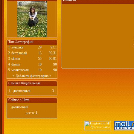
Топ Фотографий
1
куколка
29
93.1
2
бестыжый
13
92.31
3
simon
55
90.91
4
dionis
10
90
5
маяковская
10
90
»
«
Добавить фотографию
Самые Общительные
1
джинсовый
3
Сейчас в Чате
джинсовый
всего: 1.