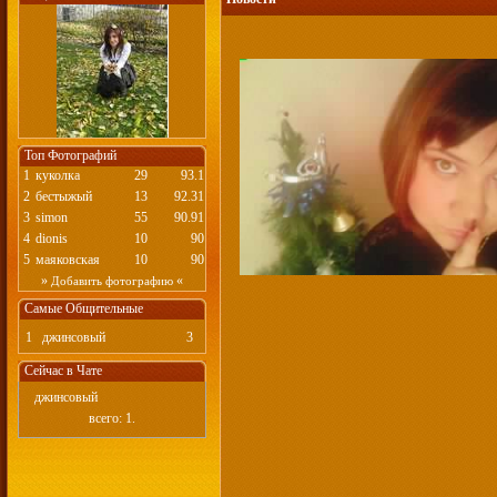
Топ Фотографий
1
куколка
29
93.1
2
бестыжый
13
92.31
3
simon
55
90.91
4
dionis
10
90
5
маяковская
10
90
»
«
Добавить фотографию
Самые Общительные
1
джинсовый
3
Сейчас в Чате
джинсовый
всего: 1.