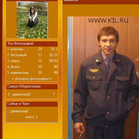
Топ Фотографий
1
куколка
29
93.1
2
бестыжый
13
92.31
3
simon
55
90.91
4
dionis
10
90
5
маяковская
10
90
»
«
Добавить фотографию
Самые Общительные
1
джинсовый
7
Сейчас в Чате
джинсовый
всего: 1.