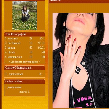
Топ Фотографий
1
куколка
29
93.1
2
бестыжый
13
92.31
3
simon
55
90.91
4
dionis
10
90
5
маяковская
10
90
»
«
Добавить фотографию
Самые Общительные
1
джинсовый
14
Сейчас в Чате
джинсовый
всего: 1.