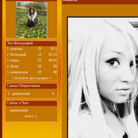
Топ Фотографий
1
куколка
29
93.1
2
бестыжый
13
92.31
3
simon
55
90.91
4
dionis
10
90
5
маяковская
10
90
»
«
Добавить фотографию
Самые Общительные
1
джинсовый
6
Сейчас в Чате
джинсовый
всего: 1.