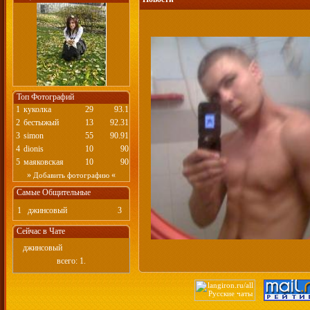
Топ Фотографий
1
куколка
29
93.1
2
бестыжый
13
92.31
3
simon
55
90.91
4
dionis
10
90
5
маяковская
10
90
»
«
Добавить фотографию
Самые Общительные
1
джинсовый
3
Сейчас в Чате
джинсовый
всего: 1.